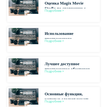
Оценка Magix Movie
Studio по сравнению с
Подробнее >
ведущими конкурентами
Использование
программного
Подробнее >
обеспечения Magix для
профессионального
производства видео
Лучшее доступное
программное обеспечение
Подробнее >
для монтажа
короткометражных
фильмов
Основные функции,
которые следует искать в
Подробнее >
недорогом программном