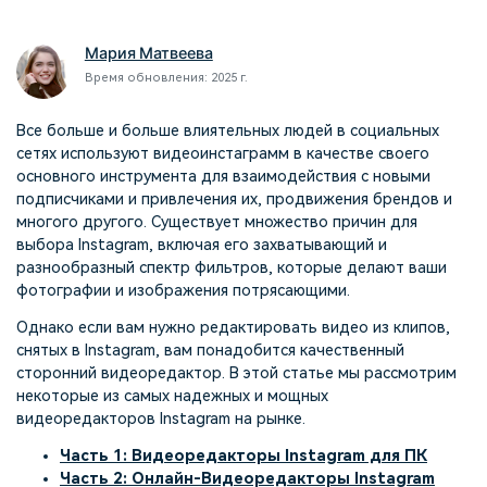
поиск
Мария Матвеева
Темы видео
Маркетинговый
Истории клиентов
Партнёрская
Время обновления: 2025 г.
календарь
Самые популярные темы
программа
Клиенты делятся своими
Спланируйте маркетинговую
видео на YouTube 2025
Партнёрство на уровне
историями с Filmora
кампанию для своих целей
Все больше и больше влиятельных людей в социальных
корпоративного сектора
сетях используют видеоинстаграмм в качестве своего
основного инструмента для взаимодействия с новыми
Поддержка
подписчиками и привлечения их, продвижения брендов и
Центр авторов
Специальные эффекты
многого другого. Существует множество причин для
"сделай сам"
Приступая к работе
Вдохновляйтесь нашими
выбора Instagram, включая его захватывающий и
Создавайте видеоэффекты
создателями контента
разнообразный спектр фильтров, которые делают ваши
самостоятельно, как
фотографии и изображения потрясающими.
настоящий профессионал
Однако если вам нужно редактировать видео из клипов,
Сообщество
снятых в Instagram, вам понадобится качественный
сторонний видеоредактор. В этой статье мы рассмотрим
Блог
некоторые из самых надежных и мощных
видеоредакторов Instagram на рынке.
Часть 1: Видеоредакторы Instagram для ПК
Часть 2: Онлайн-Видеоредакторы Instagram