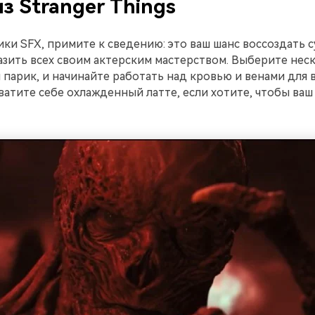
з Stranger Things
ки SFX, примите к сведению: это ваш шанс воссоздать 
азить всех своим актерским мастерством. Выберите нес
 парик, и начинайте работать над кровью и венами для 
ватите себе охлажденный латте, если хотите, чтобы ваш