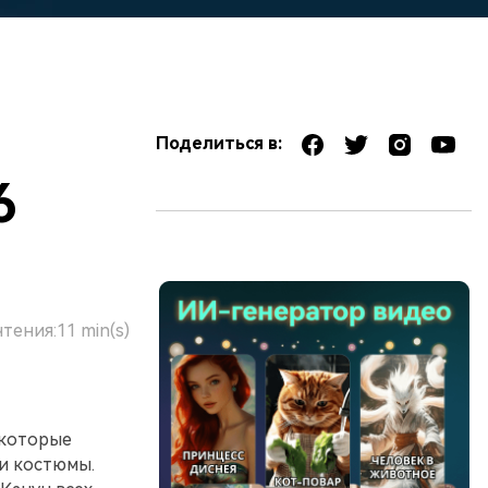
Поделиться в:
6
чтения:
11 min(s)
 которые
 и костюмы.