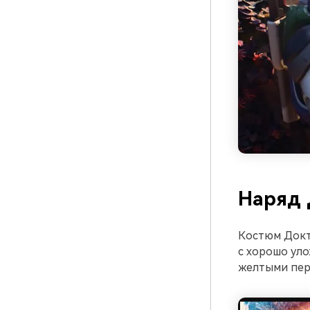
Наряд 
Костюм Докт
с хорошо ул
желтыми перч