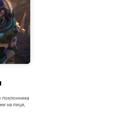
н
о поклонника
и на лице,