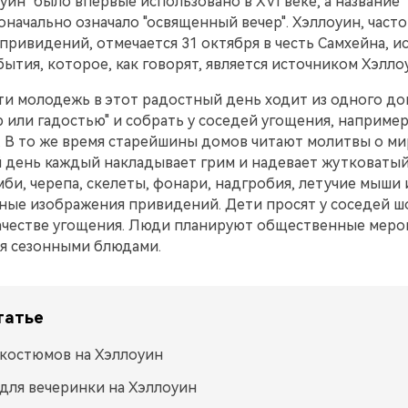
уин" было впервые использовано в XVI веке, а название 
оначально означало "освященный вечер". Хэллоуин, част
ривидений, отмечается 31 октября в честь Самхейна, и
бытия, которое, как говорят, является источником Хэлло
и молодежь в этот радостный день ходит из одного дом
ю или гадостью" и собрать у соседей угощения, например
 В то же время старейшины домов читают молитвы о мир
 день каждый накладывает грим и надевает жутковатый
би, черепа, скелеты, фонари, надгробия, летучие мыши 
ные изображения привидений. Дети просят у соседей ш
качестве угощения. Люди планируют общественные меро
я сезонными блюдами.
татье
костюмов на Хэллоуин
для вечеринки на Хэллоуин