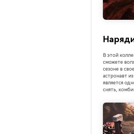
Наряди
В этой колле
сможете воп
сезоне в сво
астронавт из
является одн
снять, комби