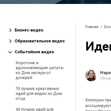
Созд
создателями контента
само
проф
Главная
Бло
Бизнес-видео
Образовательное видео
Иде
Событийное видео
Короткие и
вдохновляющие цитаты
ко Дню матери от
Мари
дочерей
Обнов
10 лучших креативных
идей для видео ко Дню
отца
Хэллоуин пр
ассоциируют
40 лучших идей для