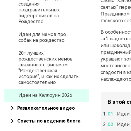
Слово "Хэлло
создания
святых" перв
поздравительных
Праздником п
видеороликов на
гэльского со
Рождество
В особенност
Идеи для мемов про
за "сладость
собак на рождество
или шоколад.
праздничный
20+ лучших
рождественских мемов
украшают зом
связанных с фильмом
многочислен
"Рождественская
сладости в 
история", и как их сделать
наслаждаютс
самостоятельно
Идеи на Хэллоуин 2026
В этой с
Развлекательное видео
Идеи 
Советы по ведению блога
Идеи 