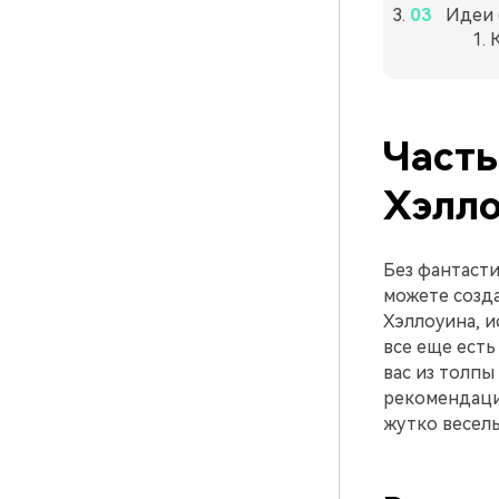
Идеи 
Часть
Хэлл
Без фантасти
можете созда
Хэллоуина, и
все еще ест
вас из толпы
рекомендации
жутко веселы