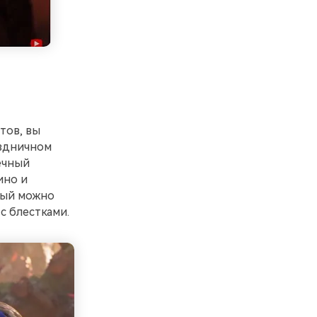
тов, вы
аздничном
ечный
ино и
орый можно
с блестками.