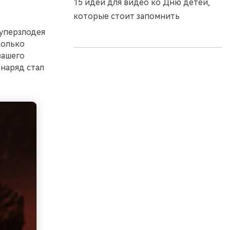
15 идей для видео ко Дню детей,
которые стоит запомнить
суперзлодея
колько
вашего
 наряд стал