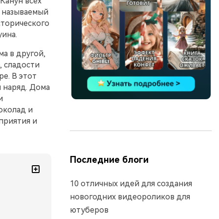
"Канун всех
о называемый
сторического
уина.
а в другой,
, сладости
е. В этот
 наряд. Дома
и
околад и
приятия и
Последние блоги
10 отличных идей для создания
новогодних видеороликов для
ютуберов