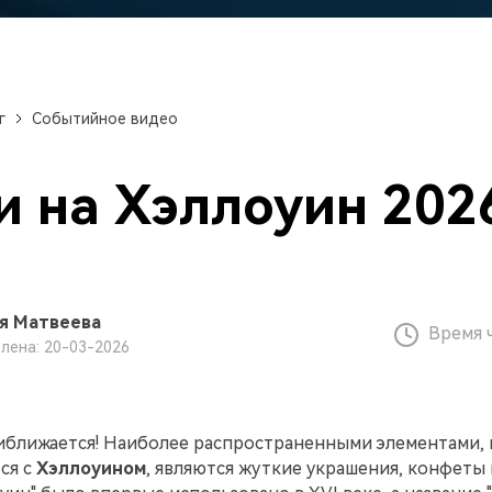
авайте видеоэффекты
стоятельно, как настоящий
Скачать бесплатно
ессионал
Скачать бесплатно
Скачать бесплатно
г
Событийное видео
Скачать бесплатно
и на Хэллоуин 202
я Матвеева
Время 
лена: 20-03-2026
иближается! Наиболее распространенными элементами,
ся с
Хэллоуином
, являются жуткие украшения, конфеты