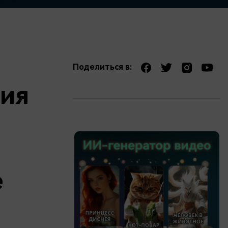
Поделиться в:
ния
е