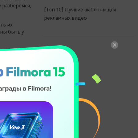
 разберемся,
[Топ 10] Лучшие шаблоны для
рекламных видео
ть их
ны быть у
яснив, как
ь
 бренда с
 век.