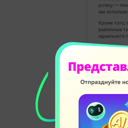
успеху — пон
как использо
Кроме того, 
различные ти
идеального 
1. Дем
продук
Продемонстр
им пользоват
преимущества
пошаговым р