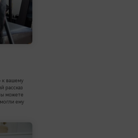
 к вашему
й рассказ
вы можете
омогли ему