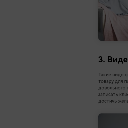
3. Вид
Такие видео
товару для п
довольного п
записать кли
достичь жела