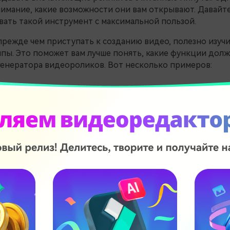
имание, какие возможности они вам открывают. Давайте
вать такой инструмент с максимальной пользой.
прежде чем приступать к созданию видео, полезно изучи
пы. Это поможет вам лучше понять, какие функции долж
генератора видеороликов. Вот несколько примеров:
онстрационные видеоролики о
те
ируйте своей аудитории ценность вашего продукта, объ
ься. Это помогает укрепить доверие и наглядно показат
 товара. Например, создайте видео для косметического
уководством по использованию новой палетки теней для