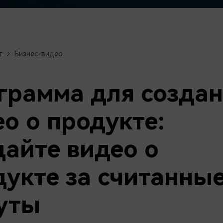
авайте видеоэффекты
стоятельно, как настоящий
Скачать бесплатно
ессионал
Скачать бесплатно
Скачать бесплатно
г
Бизнес-видео
Скачать бесплатно
грамма для созда
о о продукте:
дайте видео о
дукте за считанны
уты