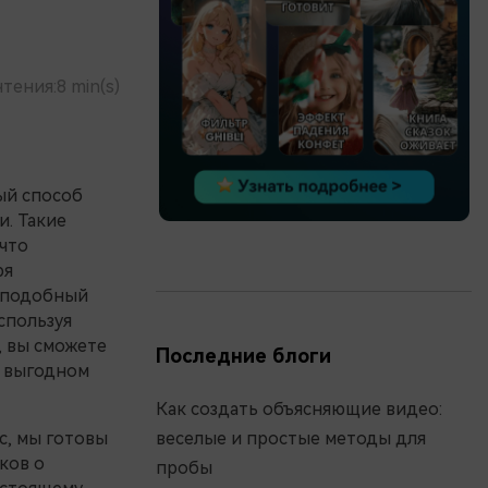
чтения:
8 min(s)
ый способ
и. Такие
что
ря
ь подобный
спользуя
, вы сможете
Последние блоги
е выгодном
Как создать объясняющие видео:
с, мы готовы
веселые и простые методы для
ков о
пробы