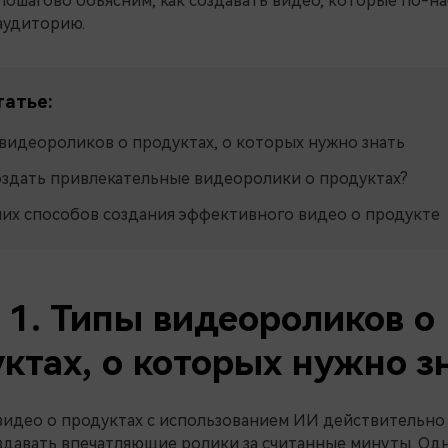
пошагово объясним, как создавать видео, которые по-н
аудиторию.
татье:
видеороликов о продуктах, о которых нужно знать
оздать привлекательные видеоролики о продуктах?
ших способов создания эффективного видео о продукте
 1. Типы видеороликов о
ктах, о которых нужно з
видео о продуктах с использованием ИИ действительн
здавать впечатляющие ролики за считанные минуты. Одн