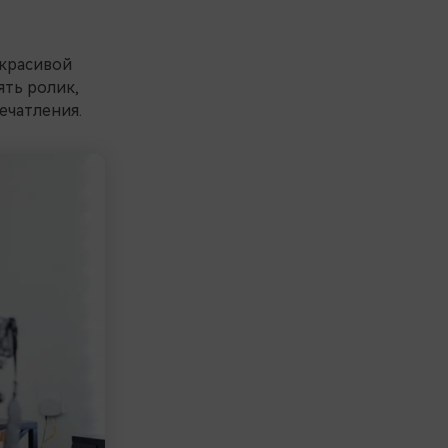
 красивой
ять ролик,
ечатления.