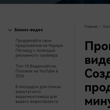
Созд
создателями контента
само
проф
Главная
Бло
Бизнес-видео
Продвигайте свои
Про
предложения на Черную
Пятницу с помощью
виде
рекламного трейлера
Топ-10 Видеосайтов,
Соз
Похожих на YouTube в
2026
про
8 площадок для поиска
внештатного
мин
видеомонтажера для
вашего видеопроекта