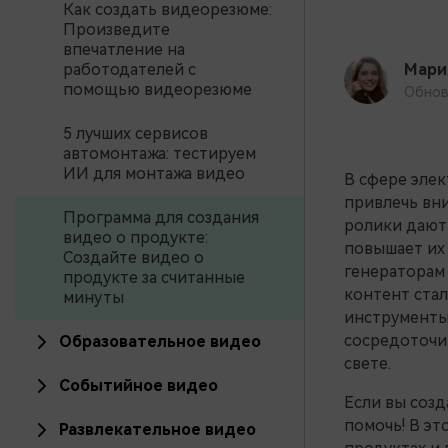
Как создать видеорезюме:
Произведите
впечатление на
работодателей с
Мари
помощью видеорезюме
Обнов
5 лучших сервисов
автомонтажа: тестируем
ИИ для монтажа видео
В сфере эле
привлечь вни
Программа для создания
ролики дают
видео о продукте:
повышает их 
Создайте видео о
генераторам 
продукте за считанные
контент стал
минуты
инструменты,
сосредоточит
Образовательное видео
свете.
Событийное видео
Если вы созд
помочь! В эт
Развлекательное видео