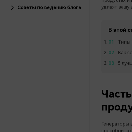
продуктах и 
удивят вашу 
Советы по ведению блога
В этой с
Типы 
Как с
5 луч
Часть
проду
Генераторы 
способны со