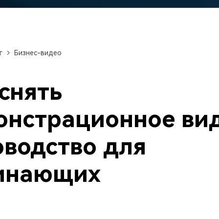
авайте видеоэффекты
стоятельно, как настоящий
Скачать бесплатно
ессионал
Скачать бесплатно
Скачать бесплатно
г
Бизнес-видео
Скачать бесплатно
снять
онстрационное вид
оводство для
инающих