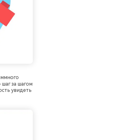
аммного
шаг за шагом
ость увидеть