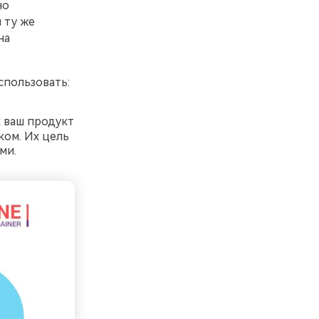
но
 ту же
на
пользовать:
к ваш продукт
ом. Их цель
ми.