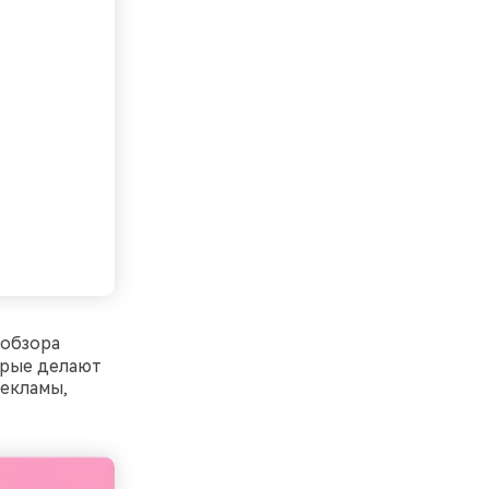
обзора
орые делают
рекламы,