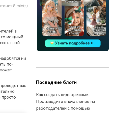
чтения:
8 min(s)
ителей в
 Это мощный
азать свой
надобятся ни
ать по-
 может
Последние блоги
проведет вас
ительно
Как создать видеорезюме:
е просто
Произведите впечатление на
работодателей с помощью