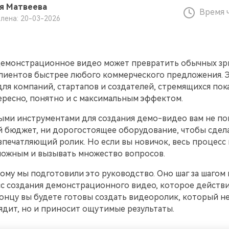
я Матвеева
Время 
лена: 20-03-2026
емонстрационное видео может превратить обычных зр
лиентов быстрее любого коммерческого предложения.
ля компаний, стартапов и создателей, стремящихся пок
ересно, понятно и с максимальным эффектом.
ыми инструментами для создания демо-видео вам не по
й бюджет, ни дорогостоящее оборудование, чтобы сдел
печатляющий ролик. Но если вы новичок, весь процесс
сложным и вызывать множество вопросов.
му мы подготовили это руководство. Оно шаг за шагом 
сс создания демонстрационного видео, которое действ
концу вы будете готовы создать видеоролик, который н
ядит, но и приносит ощутимые результаты.