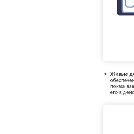
Живые де
обеспечен
показывае
его в дей