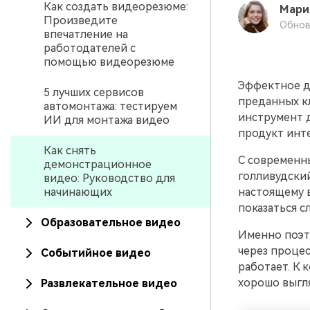
Как создать видеорезюме:
Мари
Произведите
Обнов
впечатление на
работодателей с
помощью видеорезюме
Эффектное д
5 лучших сервисов
преданных к
автомонтажа: тестируем
инструмент д
ИИ для монтажа видео
продукт инт
Как снять
С современн
демонстрационное
голливудски
видео: Руководство для
начинающих
настоящему в
показаться 
Образовательное видео
Именно поэто
через проце
Событийное видео
работает. К 
хорошо выгл
Развлекательное видео