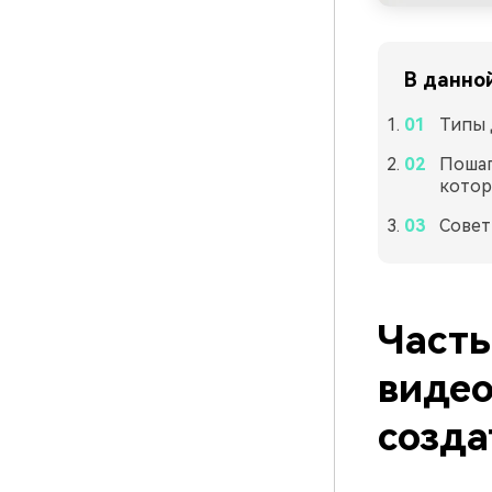
В данно
Типы 
Пошаг
котор
Совет
Часть
видео
созда