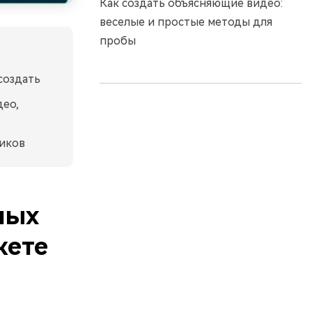
Как создать объясняющие видео:
веселые и простые методы для
пробы
создать
ео,
иков
ных
жете