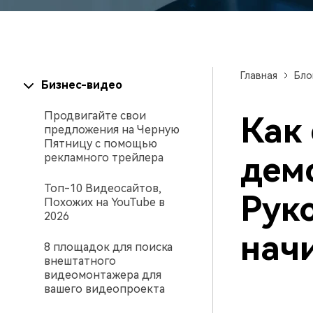
Созд
создателями контента
само
проф
Главная
Бло
Бизнес-видео
Продвигайте свои
Как 
предложения на Черную
Пятницу с помощью
дем
рекламного трейлера
Топ-10 Видеосайтов,
Рук
Похожих на YouTube в
2026
нач
8 площадок для поиска
внештатного
видеомонтажера для
вашего видеопроекта