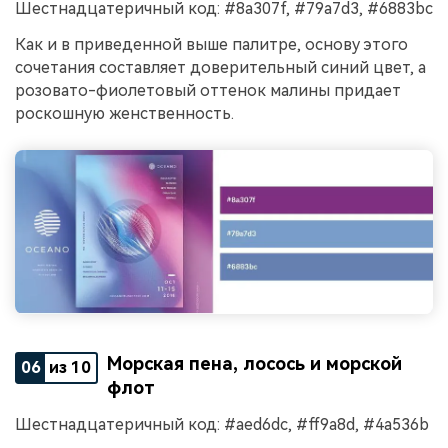
Шестнадцатеричный код: #8a307f, #79a7d3, #6883bc
Как и в приведенной выше палитре, основу этого
сочетания составляет доверительный синий цвет, а
розовато-фиолетовый оттенок малины придает
роскошную женственность.
Морская пена, лосось и морской
06
из 10
флот
Шестнадцатеричный код: #aed6dc, #ff9a8d, #4a536b