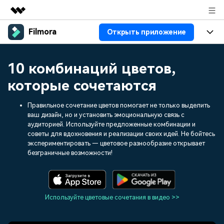
Filmora
Открыть приложение
Рекомендуемые продукты
Цифровая креативность AIGC
Продукты
Бизнес
10 комбинаций цветов,
Управление данными
Обзор
Платформы
ИИ
которые сочетаются
О нас
Решения
Особенности
Видео/фото
Правильное сочетание цветов помогает не только выделить
Решения
Новости
ваш дизайн, но и установить эмоциональную связь с
Ресурсы
аудиторией. Используйте предложенные комбинации и
Аудио
Пользователи
Ресурсы
Покупка
советы для вдохновения и реализации своих идей. Не бойтесь
экспериментировать — цветовое разнообразие открывает
Тексты
Видео-решения
безграничные возможности!
Справочный центр
Поддержка
Видео промпты
Мастер-классы
100+ ИИ-промптов для
Продвинутое обучение
КУПИТЬ
Войти
создания видео
видеомонтажу от
Используйте цветовые сочетания в видео >>
Компания
Связаться с нами
профессиональных
Наша миссия, история и
Мы всегда готовы помочь
режиссеров и ютуберов
клиенты