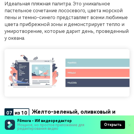
Идеальная пляжная палитра. Это уникальное
пастельное сочетание лососевого, цвета морской
пены и темно-синего представляет всеми любимые
цвета прибрежной зоны и демонстрирует тепло и
умиротворение, которые дарит день, проведенный
у океана.
Желто-зеленый, оливковый и
07
из 10
лесной зеленый
Filmora - ИИ видеоредактор
Открыть
Мощное, но простое приложение для
редактирования видео
Шестнадцатеричный код: #e1dd72, #a8c66c,