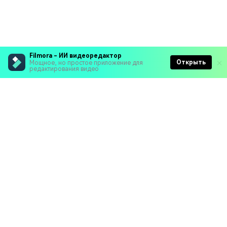
Filmora - ИИ видеоредактор
Открыть
Мощное, но простое приложение для
редактирования видео
Рекомендуемые ПО
Wondershare
Мир AI
Центр помощи