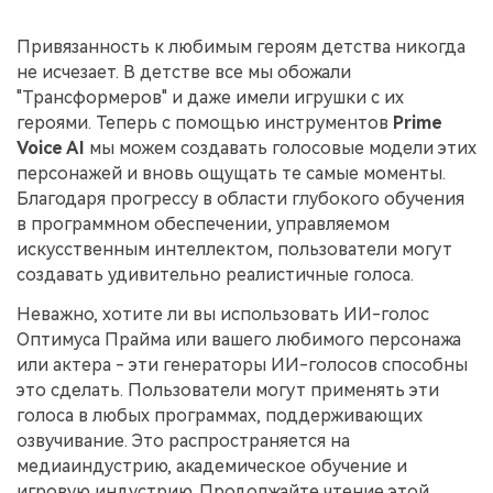
поиск
Привязанность к любимым героям детства никогда
Темы видео
Маркетинговый
не исчезает. В детстве все мы обожали
Истории клиентов
Партнёрская
календарь
Самые популярные темы
"Трансформеров" и даже имели игрушки с их
программа
Клиенты делятся своими
Спланируйте маркетинговую
видео на YouTube 2025
героями. Теперь с помощью инструментов
Prime
Партнёрство на уровне
историями с Filmora
кампанию для своих целей
корпоративного сектора
Voice AI
мы можем создавать голосовые модели этих
персонажей и вновь ощущать те самые моменты.
Поддержка
Благодаря прогрессу в области глубокого обучения
Центр авторов
Специальные
в программном обеспечении, управляемом
эффекты
"сделай
Приступая к работе
Вдохновляйтесь нашими
искусственным интеллектом, пользователи могут
сам"
создателями контента
создавать удивительно реалистичные голоса.
Создавайте видеоэффекты
самостоятельно, как
Неважно, хотите ли вы использовать ИИ-голос
настоящий профессионал
Оптимуса Прайма или вашего любимого персонажа
или актера - эти генераторы ИИ-голосов способны
Сообщество
это сделать. Пользователи могут применять эти
Блог
голоса в любых программах, поддерживающих
озвучивание. Это распространяется на
медиаиндустрию, академическое обучение и
игровую индустрию. Продолжайте чтение этой