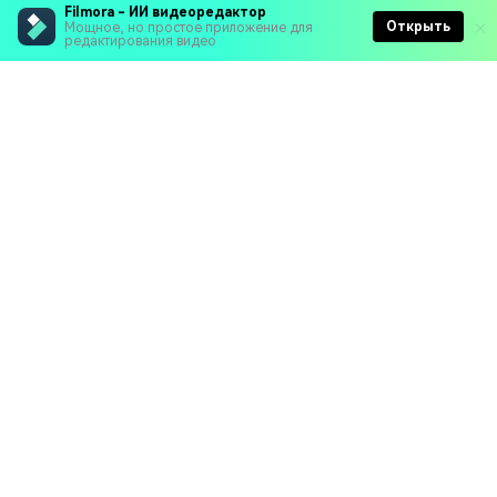
Filmora - ИИ видеоредактор
Открыть
Мощное, но простое приложение для
редактирования видео
Рекомендуемые ПО
Wondershare
Мир AI
Центр помощи