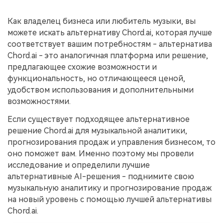
поиск
Как владелец бизнеса или любитель музыки, вы
Темы видео
Маркетинговый
можете искать альтернативу Chord.ai, которая лучше
Истории клиентов
Партнёрская
календарь
Самые популярные темы
соответствует вашим потребностям - альтернатива
программа
Клиенты делятся своими
Спланируйте маркетинговую
видео на YouTube 2025
Chord.ai - это аналогичная платформа или решение,
Партнёрство на уровне
историями с Filmora
кампанию для своих целей
корпоративного сектора
предлагающее схожие возможности и
функциональность, но отличающееся ценой,
Поддержка
удобством использования и дополнительными
Центр авторов
Специальные
возможностями.
эффекты
"сделай
Приступая к работе
Вдохновляйтесь нашими
сам"
создателями контента
Если существует подходящее альтернативное
Создавайте видеоэффекты
решение Chord.ai для музыкальной аналитики,
самостоятельно, как
прогнозирования продаж и управления бизнесом, то
настоящий профессионал
оно поможет вам. Именно поэтому мы провели
исследование и определили лучшие
Сообщество
альтернативные AI-решения - поднимите свою
Блог
музыкальную аналитику и прогнозирование продаж
на новый уровень с помощью лучшей альтернативы
Chord.ai.