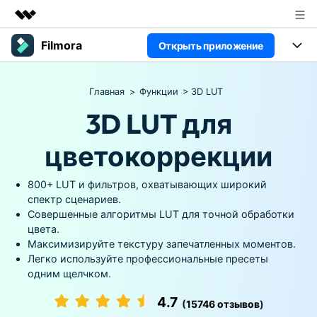
Filmora
Открыть приложение
Рекомендуемые продукты
Цифровая креативность AIGC
Продукты
Бизнес
Главная
>
Функции
> 3D LUT
Управление данными
Обзор
Платформы
3D LUT для
ИИ
О нас
Решения
Особенности
цветокоррекции
Видео/фото
Новости
Решения
Ресурсы
Аудио
800+ LUT и фильтров, охватывающих широкий
Пользователи
Покупка
Ресурсы
спектр сценариев.
Тексты
Видео-решения
Совершенные алгоритмы LUT для точной обработки
Поддержка
Справочный центр
цвета.
Максимизируйте текстуру запечатленных моментов.
Видео промпты
Мастер-классы
Легко используйте профессиональные пресеты
100+ ИИ-промптов для
Продвинутое обучение
КУПИТЬ
Войти
одним щелчком.
создания видео
видеомонтажу от
Компания
Связаться с нами
профессиональных
4.7
Наша миссия, история и
Мы всегда готовы помочь
режиссеров и ютуберов
(
15746 отзывов
)
клиенты