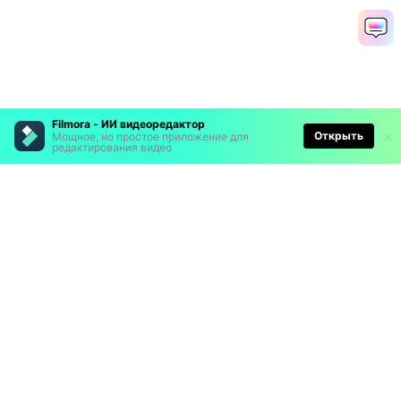
Filmora - ИИ видеоредактор
Открыть
Мощное, но простое приложение для
редактирования видео
Рекомендуемые ПО
Wondershare
Мир AI
Центр помощи