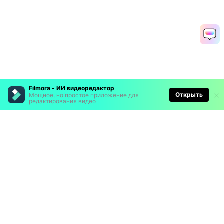
Filmora - ИИ видеоредактор
Открыть
Мощное, но простое приложение для
редактирования видео
Рекомендуемые ПО
Wondershare
Мир AI
Центр помощи