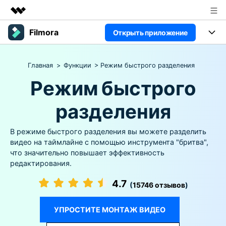
Filmora
Открыть приложение
Рекомендуемые продукты
Цифровая креативность AIGC
Продукты
Бизнес
Главная
>
Функции
> Режим быстрого разделения
Управление данными
Обзор
Платформы
Режим быстрого
ИИ
О нас
Решения
Особенности
разделения
Видео/фото
Новости
Решения
Ресурсы
Аудио
В режиме быстрого разделения вы можете разделить
Пользователи
Покупка
Ресурсы
видео на таймлайне с помощью инструмента "бритва",
Тексты
Видео-решения
что значительно повышает эффективность
Поддержка
Справочный центр
редактирования.
Видео промпты
Мастер-классы
4.7
(
15746 отзывов
)
100+ ИИ-промптов для
Продвинутое обучение
КУПИТЬ
Войти
создания видео
видеомонтажу от
Компания
Связаться с нами
профессиональных
УПРОСТИТЕ МОНТАЖ ВИДЕО
Наша миссия, история и
Мы всегда готовы помочь
режиссеров и ютуберов
клиенты