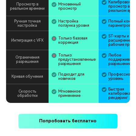
Калибровочны
Просмотр в
Мгновенный
просмотр в
реальном времени
просмотр
реальном вре
Ручная точная
Настройка
Полный контр
настройка
ползунка уровня
параметров
ST-карты и
Только базовая
Интеграция с VFX
расширенные
коррекция
рабочие проц
Только
Любое
Ограничения
предустановленные
поддерживаем
разрешения
разрешения
разрешение
Подходит для
Профессиона
Кривая обучения
новичков
уровень
Быстрая
Скорость
Мгновенное
калибровка и
обработки
применение
рендеринг
Попробовать бесплатно