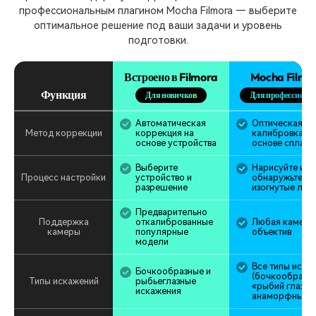
профессиональным плагином Mocha Filmora — выберите
оптимальное решение под ваши задачи и уровень
подготовки.
Встроено в Filmora
Mocha Filmo
Функция
Для новичков
Для профессиона
Автоматическая
Оптическая
Метод коррекции
коррекция на
калибровка на
основе устройства
основе сплайн
Выберите
Нарисуйте или
Процесс настройки
устройство и
обнаружьте
разрешение
изогнутые лин
Предварительно
Поддержка
откалиброванные
Любая камера
камеры
популярные
объектив
модели
Все типы иска
Бочкообразные и
(бочкообразны
Типы искажений
рыбьеглазные
«рыбий глаз»,
искажения
анаморфные, 