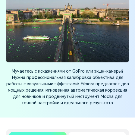
поиск
Темы видео
Маркетинговый
Истории клиентов
Партнёрская
календарь
Самые популярные темы
программа
Клиенты делятся своими
Спланируйте
видео на YouTube 2025
Партнёрство на уровне
историями с Filmora
маркетинговую кампанию
корпоративного сектора
для своих целей
Поддержка
Центр авторов
Специальные эффекты
Приступая к работе
"сделай сам"
Мучаетесь с искажениями от GoPro или экшн-камеры?
Вдохновляйтесь нашими
Создавайте видеоэффекты
создателями контента
Нужна профессиональная калибровка объектива для
самостоятельно, как
работы с визуальными эффектами? Filmora предлагает два
настоящий профессионал
мощных решения: мгновенная автоматическая коррекция
для новичков и продвинутый инструмент Mocha для
Сообщество
точной настройки и идеального результата.
Блог